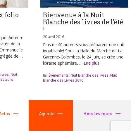
x folio
Bienvenue à la Nuit
Blanche des livres de l’été
!
20 avril 2016
que: Auteure
nvitée de la
Plus de 40 auteurs vous préparent une nuit
6 Emmanuelle
inoubliable! Sous la Halle du Marché de La
grégée de …
Garenne-Colombes, le 24 juin, se crée une
librairie éphémère, …
Lire plus
livres
,
Nuit
Catégories
Événements
,
Nuit Blanche des livres
,
Nuit
 lecteurs
Blanche des Livres 2016
Actus
Agenda
Hors les murs