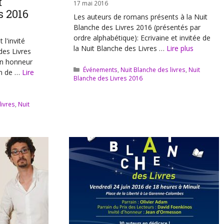
t
17 mai 2016
s 2016
Les auteurs de romans présents à la Nuit
Blanche des Livres 2016 (présentés par
ordre alphabétique): Ecrivaine et invitée de
l'invité
la Nuit Blanche des Livres …
Lire plus
des Livres
un honneur
Catégories
Événements
,
Nuit Blanche des livres
,
Nuit
on de …
Lire
Blanche des Livres 2016
livres
,
Nuit