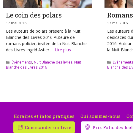
Le coin des polars
Romans 
17 mai 2016
17 mai 2016
Les auteurs de polars présent à la Nuit
Les auteurs 
Blanche des Livres 2016 Auteure de
dédicaces dur
romans policier, invitée de la Nuit Blanche
2016. Auteur 
des Livres Ingrid Astier …
Lire plus
la Nuit Blanc
Catégories
Catégories
Événements
,
Nuit Blanche des livres
,
Nuit
Événement
Blanche des Livres 2016
Blanche des Li
Horaires et infos pratiques
Qui sommes-nous
Co
Commander un livre
Prix Folio des le