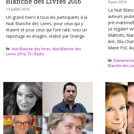
Blanche des Livres 2016
9 juin 2016
13 juillet 2016
La Nuit Blan
auteurs jeune
Un grand merci à tous les participants à la
pré-maternel
Nuit Blanche des Livres, pour ceux qui y
se régaler! V
étaient et pour ceux qui l’ont raté, voici un
Mattotti, Mar
reportage en images, réalisé par Orange
Aré, Ella Cha
Marie Pol, Au
Catégories
Nuit Blanche des livres
,
Nuit Blanche des
Livres 2016
,
TV / Radio
Catégories
Événement
Blanche des Li