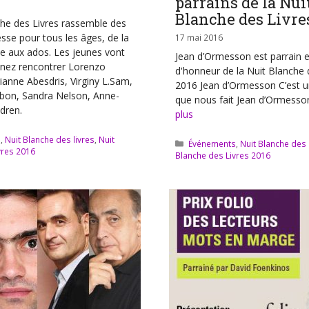
parrains de la Nui
Blanche des Livre
che des Livres rassemble des
sse pour tous les âges, de la
17 mai 2016
le aux ados. Les jeunes vont
Jean d’Ormesson est parrain et 
enez rencontrer Lorenzo
d'honneur de la Nuit Blanche 
ianne Abesdris, Virginy L.Sam,
2016 Jean d’Ormesson C’est 
rbon, Sandra Nelson, Anne-
que nous fait Jean d’Ormess
dren.
plus
s
,
Nuit Blanche des livres
,
Nuit
Catégories
Événements
,
Nuit Blanche des 
vres 2016
Blanche des Livres 2016