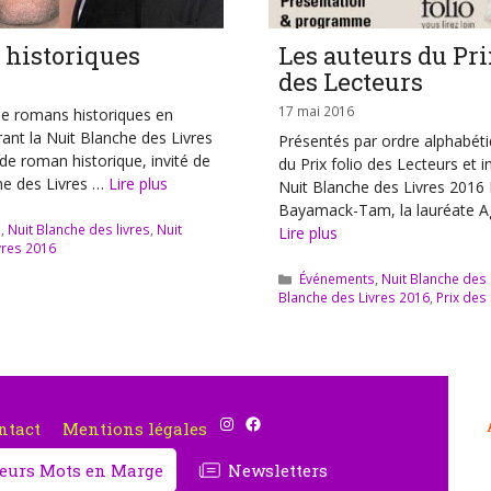
historiques
Les auteurs du Pri
des Lecteurs
17 mai 2016
de romans historiques en
ant la Nuit Blanche des Livres
Présentés par ordre alphabéti
de roman historique, invité de
du Prix folio des Lecteurs et i
he des Livres …
Lire plus
Nuit Blanche des Livres 201
Bayamack-Tam, la lauréate A
s
,
Nuit Blanche des livres
,
Nuit
Lire plus
vres 2016
Catégories
Événements
,
Nuit Blanche des 
Blanche des Livres 2016
,
Prix des
Instagram
Facebook
ntact
Mentions légales
cteurs Mots en Marge
Newsletters