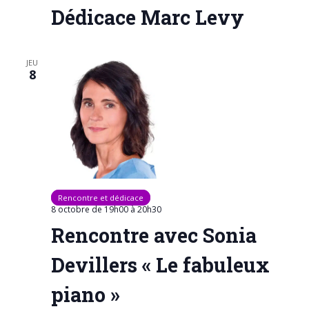
e
Dédicace Marc Levy
s
É
v
JEU
8
è
n
e
m
e
n
Rencontre et dédicace
t
8 octobre de 19h00
à
20h30
s
Rencontre avec Sonia
Devillers « Le fabuleux
piano »