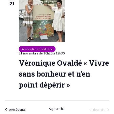
21
Rencontre et dédicace
21 novembre de 10h30
à
12h30
Véronique Ovaldé « Vivre
sans bonheur et n’en
point dépérir »
Aujourd’hui
Évènements
suivants
Évènements
précédents