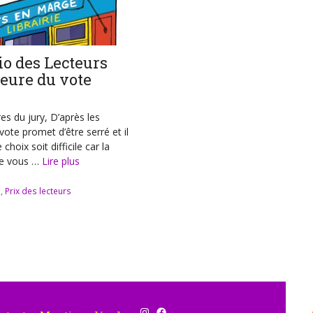
io des Lecteurs
’heure du vote
s du jury, D’après les
vote promet d’être serré et il
choix soit difficile car la
re vous …
Lire plus
s
,
Prix des lecteurs
Instagram
Facebook