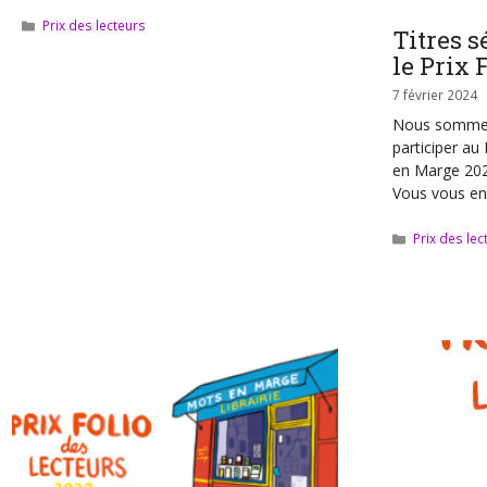
Catégories
Prix des lecteurs
Titres s
le Prix 
7 février 2024
Nous sommes 
participer au
en Marge 20
Vous vous e
Catégories
Prix des lec