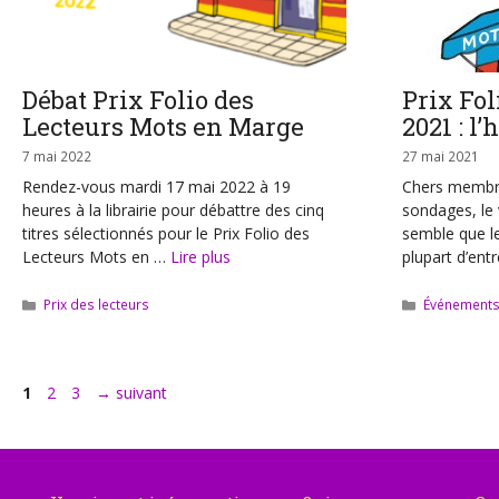
Débat Prix Folio des
Prix Fol
Lecteurs Mots en Marge
2021 : l
7 mai 2022
27 mai 2021
Rendez-vous mardi 17 mai 2022 à 19
Chers membre
heures à la librairie pour débattre des cinq
sondages, le 
titres sélectionnés pour le Prix Folio des
semble que le 
Lecteurs Mots en …
Lire plus
plupart d’ent
Catégories
Catégories
Prix des lecteurs
Événement
Page
Page
Page
1
2
3
→
suivant