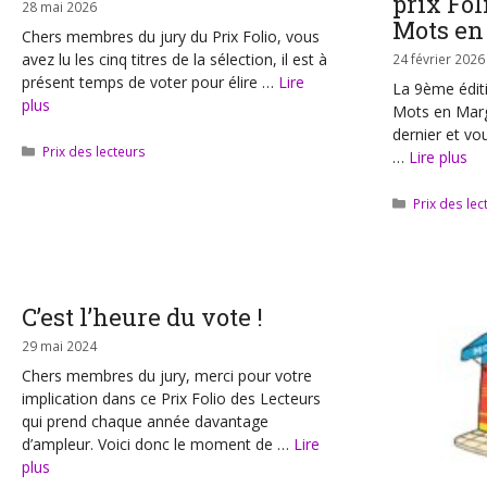
prix Fol
28 mai 2026
Mots en
Chers membres du jury du Prix Folio, vous
avez lu les cinq titres de la sélection, il est à
24 février 2026
présent temps de voter pour élire …
Lire
La 9ème éditi
plus
Mots en Marge
dernier et v
Catégories
Prix des lecteurs
…
Lire plus
Catégories
Prix des lec
C’est l’heure du vote !
29 mai 2024
Chers membres du jury, merci pour votre
implication dans ce Prix Folio des Lecteurs
qui prend chaque année davantage
d’ampleur. Voici donc le moment de …
Lire
plus