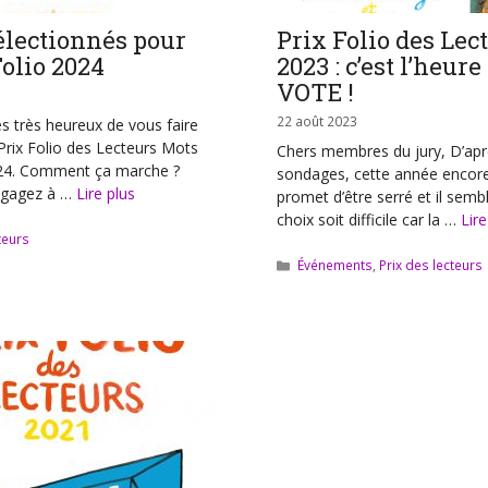
électionnés pour
Prix Folio des Lec
Folio 2024
2023 : c’est l’heure
VOTE !
22 août 2023
très heureux de vous faire
 Prix Folio des Lecteurs Mots
Chers membres du jury, D’apr
24. Comment ça marche ?
sondages, cette année encore
ngagez à …
Lire plus
promet d’être serré et il semb
choix soit difficile car la …
Lire
teurs
Catégories
Événements
,
Prix des lecteurs