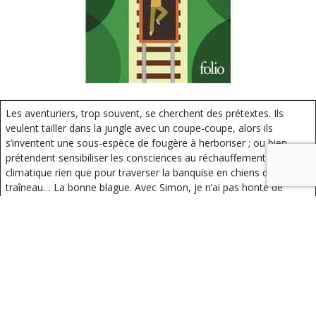
Les aventuriers, trop souvent, se cherchent des prétextes. Ils
veulent tailler dans la jungle avec un coupe-coupe, alors ils
s’inventent une sous-espèce de fougère à herboriser ; ou bien
prétendent sensibiliser les consciences au réchauffement
climatique rien que pour traverser la banquise en chiens de
traîneau… La bonne blague. Avec Simon, je n’ai pas honte de
l’avouer, on voulait juste partir. Partir et rêver, qui sont mes
occupations préférées avec la lecture de Kropotkine et les mots
fléchés.» Deux hommes, une gare, un train. Un roman qui part en
retard, s’arrête sur les voies et finit en eau de boudin.