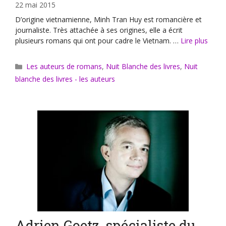
22 mai 2015
D’origine vietnamienne, Minh Tran Huy est romancière et
journaliste. Très attachée à ses origines, elle a écrit
plusieurs romans qui ont pour cadre le Vietnam. …
Lire plus
Catégories
Les auteurs de romans
,
Nuit Blanche des livres
,
Nuit
blanche des livres - les auteurs
Adrien Goetz, spécialiste du