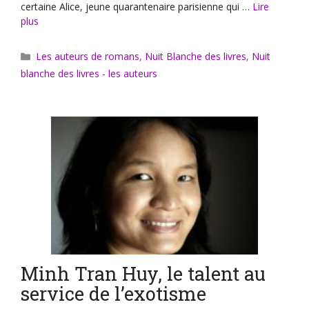
certaine Alice, jeune quarantenaire parisienne qui …
Lire
plus
Catégories
Les auteurs de romans
,
Nuit Blanche des livres
,
Nuit
blanche des livres - les auteurs
Minh Tran Huy, le talent au
service de l’exotisme