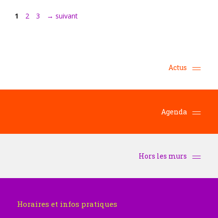
Page
Page
Page
1
2
3
→
suivant
Actus
Agenda
Hors les murs
Horaires et infos pratiques