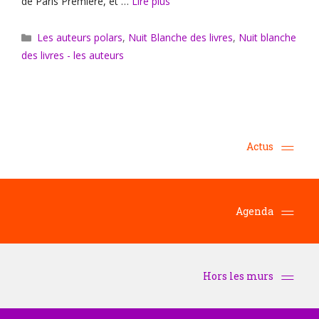
de Paris Première, et …
Lire plus
Catégories
Les auteurs polars
,
Nuit Blanche des livres
,
Nuit blanche
des livres - les auteurs
Actus
Agenda
Hors les murs