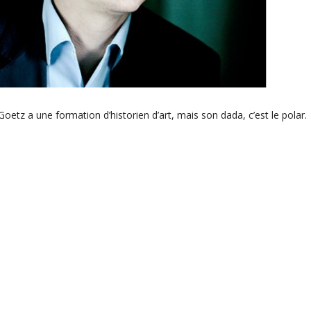
oetz a une formation d’historien d’art, mais son dada, c’est le polar.
aître avec ses romans « Intrigue à Versailles », « Intrigue à Giverny » 
 son héroïne récurrente, une conservatrice du patrimoine.
rages
anche des livres
,
Nuit blanche des livres - les auteurs
Expert
irmée : Jeanne Benameur
Instagram
Facebook
ntact
Mentions légales