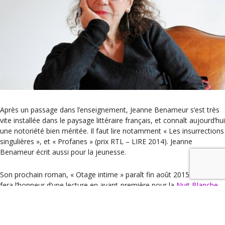
Après un passage dans l’enseignement, Jeanne Benameur s’est très
vite installée dans le paysage littéraire français, et connaît aujourd’hui
une notoriété bien méritée. Il faut lire notamment « Les insurrections
singulières », et « Profanes » (prix RTL – LIRE 2014). Jeanne
Benameur écrit aussi pour la jeunesse.
Son prochain roman, « Otage intime » paraît fin août 2015, elle nous
fera l’honneur d’une lecture en avant-première pour la
Nuit Blanche
.
Consultez sa
biographie
[fa icon= »external-link »].