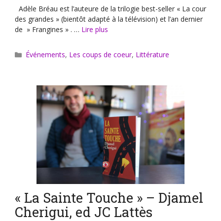
Adèle Bréau est l’auteure de la trilogie best-seller « La cour
des grandes » (bientôt adapté à la télévision) et l’an dernier
de » Frangines » . …
Lire plus
Catégories
Événements
,
Les coups de coeur
,
Littérature
« La Sainte Touche » – Djamel
Cherigui, ed JC Lattès