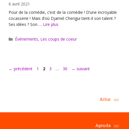
6 avril 2021
Pour de la comédie, c’est de la comédie ! D’une incroyable
cocasserie ! Mais d’où Djamel Cherigui tient-il son talent ?
Ses idées ? Son …
Lire plus
Catégories
Événements
,
Les coups de coeur
Page
Page
Page
Page
←
précédent
1
2
3
…
30
→
suivant
Actus
Agenda