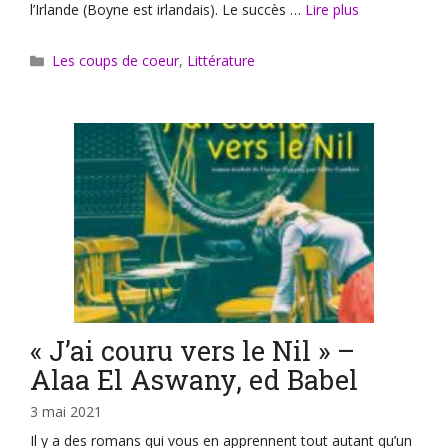
l’Irlande (Boyne est irlandais). Le succès …
Lire plus
Catégories
Les coups de coeur
,
Littérature
« J’ai couru vers le Nil » –
Alaa El Aswany, ed Babel
3 mai 2021
Il y a des romans qui vous en apprennent tout autant qu’un