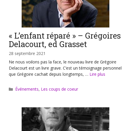
« L’enfant réparé » – Grégoires
Delacourt, ed Grasset
28 septembre 2021
Ne nous voilons pas la face, le nouveau livre de Grégoire
Delacourt est un livre grave. C’est un témoignage personnel
que Grégoire cachait depuis longtemps, …
Lire plus
Catégories
Événements
,
Les coups de coeur