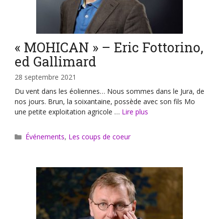
« MOHICAN » – Eric Fottorino,
ed Gallimard
28 septembre 2021
Du vent dans les éoliennes… Nous sommes dans le Jura, de
nos jours. Brun, la soixantaine, possède avec son fils Mo
une petite exploitation agricole …
Lire plus
Catégories
Événements
,
Les coups de coeur