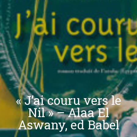
« J’ai couru vers le
Nil » – Alaa El
Aswany, ed Babel