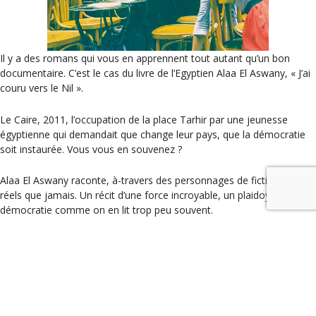
Il y a des romans qui vous en apprennent tout autant qu’un bon
documentaire. C’est le cas du livre de l’Egyptien Alaa El Aswany, « J’ai
couru vers le Nil ».
Le Caire, 2011, l’occupation de la place Tarhir par une jeunesse
égyptienne qui demandait que change leur pays, que la démocratie
soit instaurée. Vous vous en souvenez ?
Alaa El Aswany raconte, à-travers des personnages de fiction plus
réels que jamais. Un récit d’une force incroyable, un plaidoyer pour la
démocratie comme on en lit trop peu souvent.
En collection Babel, il coûte 10 euros, à ajouter sans hésiter à votre
pile de livres à lire absolument.
Catégories
Les coups de coeur
,
Littérature
NUIT BLANCHE DES LIVRES