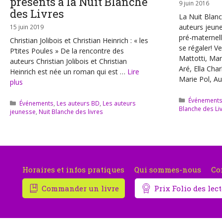
présents à la Nuit Blanche
9 juin 2016
des Livres
La Nuit Blan
auteurs jeune
15 juin 2019
pré-maternel
Christian Jolibois et Christian Heinrich : « les
se régaler! V
P’tites Poules » De la rencontre des
Mattotti, Mar
auteurs Christian Jolibois et Christian
Aré, Ella Cha
Heinrich est née un roman qui est …
Lire
Marie Pol, Au
plus
Catégories
Événement
Catégories
Événements
,
Les auteurs BD
,
Les auteurs
Blanche des Li
jeunesse
,
Nuit Blanche des livres
Horaires et infos pratiques
Qui sommes-nous
Co
Commander un livre
Prix Folio des le