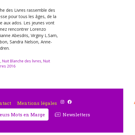
che des Livres rassemble des
sse pour tous les âges, de la
le aux ados. Les jeunes vont
enez rencontrer Lorenzo
ianne Abesdris, Virginy L.Sam,
rbon, Sandra Nelson, Anne-
dren.
s
,
Nuit Blanche des livres
,
Nuit
vres 2016
Instagram
Facebook
ntact
Mentions légales
cteurs Mots en Marge
Newsletters