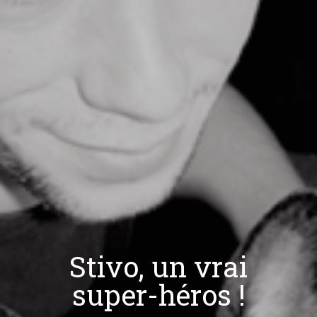
Stivo, un vrai
super-héros !