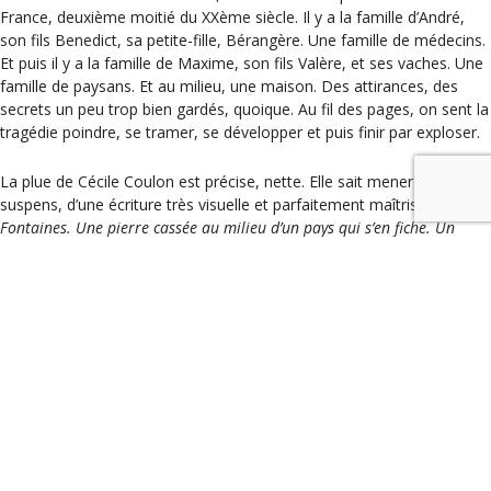
France, deuxième moitié du XXème siècle. Il y a la famille d’André,
son fils Benedict, sa petite-fille, Bérangère. Une famille de médecins.
Et puis il y a la famille de Maxime, son fils Valère, et ses vaches. Une
famille de paysans. Et au milieu, une maison. Des attirances, des
secrets un peu trop bien gardés, quoique. Au fil des pages, on sent la
tragédie poindre, se tramer, se développer et puis finir par exploser.
La plue de Cécile Coulon est précise, nette. Elle sait mener le
suspens, d’une écriture très visuelle et parfaitement maîtrisée.
« Les
Fontaines. Une pierre cassée au milieu d’un pays qui s’en fiche. Un
morceau du monde qui dérive, porté par les vents et les orages. Une île
au milieu d’une terre abrupte. Je connais les histoires de ce village,
mais une seule les rassemble toutes. Elle doit être entendue. »
Précipitez-vous sans attendre sur ce texte éblouissant.
Rencontre – dédicace avec Cécile COULON samedi 1er avril de
11 h à 13 heures
.