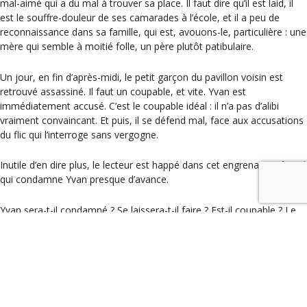
mal-aimé qui a du mal à trouver sa place. Il faut dire qu’il est laid, il
est le souffre-douleur de ses camarades à l’école, et il a peu de
reconnaissance dans sa famille, qui est, avouons-le, particulière : une
mère qui semble à moitié folle, un père plutôt patibulaire.
Un jour, en fin d’après-midi, le petit garçon du pavillon voisin est
retrouvé assassiné. Il faut un coupable, et vite. Yvan est
immédiatement accusé. C’est le coupable idéal : il n’a pas d’alibi
vraiment convaincant. Et puis, il se défend mal, face aux accusations
du flic qui l’interroge sans vergogne.
Inutile d’en dire plus, le lecteur est happé dans cet engrenage infernal
qui condamne Yvan presque d’avance.
Yvan sera-t-il condamné ? Se laissera-t-il faire ? Est-il coupable ? Le
lecteur est persuadé de l’innocence d’Yvan, mais la machine judiciaire
est lancée.
Voilà pour l’aspect « polar » du roman. Mais au-delà de l’histoire, c’est
toute une chronique sociale que nous dévoile ici Frédéric Viguier,
passionnante, parfois même effrayante, voire machiavélique.