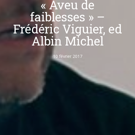
« Aveu de
faiblesses » –
Frédéric Viguier, ed
Albin Michel
10 février 2017