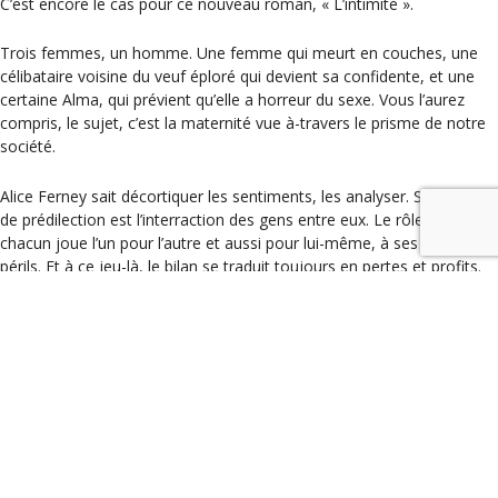
C’est encore le cas pour ce nouveau roman, « L’intimité ».
Trois femmes, un homme. Une femme qui meurt en couches, une
célibataire voisine du veuf éploré qui devient sa confidente, et une
certaine Alma, qui prévient qu’elle a horreur du sexe. Vous l’aurez
compris, le sujet, c’est la maternité vue à-travers le prisme de notre
société.
Alice Ferney sait décortiquer les sentiments, les analyser. Son sujet
de prédilection est l’interraction des gens entre eux. Le rôle que
chacun joue l’un pour l’autre et aussi pour lui-même, à ses risques et
périls. Et à ce jeu-là, le bilan se traduit toujours en pertes et profits.
L’intimité, c’est aussi le thème de la gestion pour autrui. Un sujet de
société dont on parle beaucoup et qui suscite de nombreuses
polémiques. Sans prendre réellement parti, Alice Ferney tente dans
ce roman de montrer toutes les implications liées à la GPA à la fois
pour la mère-porteuse et pour celle qui sera la mère de l’enfant à
naître.
C’est un livre passionnant, qui se lit comme un roman puisque c’est