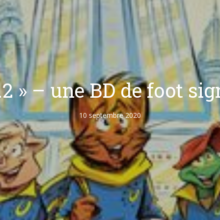
t.2 » – une BD de foot si
10 septembre 2020