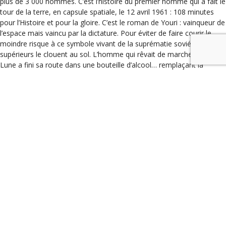
plus de 3 000 hommes. C’est l’histoire du premier homme qui a fait le
tour de la terre, en capsule spatiale, le 12 avril 1961 : 108 minutes
pour l’Histoire et pour la gloire. C’est le roman de Youri : vainqueur de
l’espace mais vaincu par la dictature. Pour éviter de faire courir le
moindre risque à ce symbole vivant de la suprématie soviétique, ses
supérieurs le clouent au sol. L’homme qui rêvait de marcher sur la
Lune a fini sa route dans une bouteille d’alcool… remplaçant la
conquête de l’espace par des conquêtes féminines sans lendemain.
Et la seule fois où, enfin, il s’élèvera de nouveau dans les airs, ce sera
pour prendre les commandes d’un avion et s’écraser en pleine forêt.
Mais les héros ne meurent pas.
Voilà, tout est dit, un livre très très très intéressant, qui forcément,
ne vous laissera pas indifférent !
Anne-Marie Revol sera présente à la librairie Mots en Marge samedi
9 juin 2018 entre 11 h et 13 h.
Catégories
Événements
,
Les coups de coeur