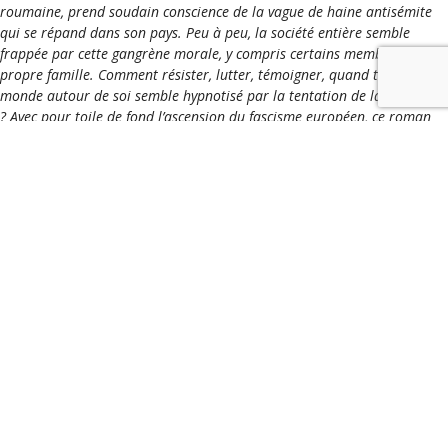
roumaine, prend soudain conscience de la vague de haine antisémite
qui se répand dans son pays. Peu à peu, la société entière semble
frappée par cette gangrène morale, y compris certains membres de sa
propre famille. Comment résister, lutter, témoigner, quand tout le
monde autour de soi semble hypnotisé par la tentation de la barbarie
? Avec pour toile de fond l’ascension du fascisme européen, ce roman
foisonnant revient sur un épisode méconnu de la Seconde Guerre
mondiale, l’effroyable pogrom de Jassy. Portrait d’une femme libre,
animée par le besoin insatiable de comprendre l’origine du mal, ce
livre est aussi une mise en garde contre le retour des heures les plus
sombres de l’Histoire.
Ne manquez pas cette rencontre, qui promet d’être passionnante !
L’auteur sera présent à la librairie mercredi 27 juin entre 19 h et 21
heures.
Catégories
Événements
,
Les coups de coeur
Nuit Blanche des Livres 2018