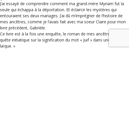
J’ai essayé de comprendre comment ma grand-mère Myriam fut la
seule qui échappa à la déportation. Et éclaircir les mystères qui
entouraient ses deux mariages. J’ai dû m’imprégner de l’histoire de
mes ancêtres, comme je l’avais fait avec ma soeur Claire pour mon
livre précédent, Gabriële.
Ce livre est à la fois une enquête, le roman de mes ancêtres, et une
quête initiatique sur la signification du mot « Juif » dans une vie
laïque. »
Une fresque familiale exceptionnelle, comme on les aime !