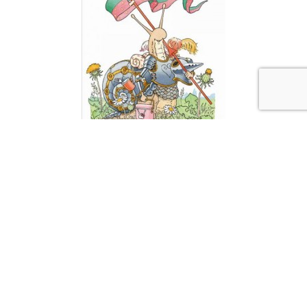
Gilles Bachelet a beaucoup d’humour et un trait de crayon inimitable.
Il adore les animaux et les met en scène dans des situations parfois
rocambolesques, mais toujours avec une grande affection.
Ses albums, qui s’adressent à un jeune public de 4 à 7 ans, sont
magnifiques et très drôles. Qu’il s’agisse de Madame Lapin Blanc, du
Chat le plus bête du monde ou du Chevalier de Ventre-à-Terre, le
sourire des lecteurs petits et grands est garanti.
Voir sa
biographie complète
.