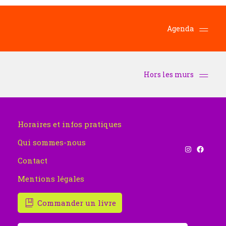
19h00
20h00
Agenda
21h00
Hors les murs
22h00
23h00
00
Horaires et infos pratiques
Qui sommes-nous
Instagram
Facebook
Contact
Mentions légales
Commander un livre