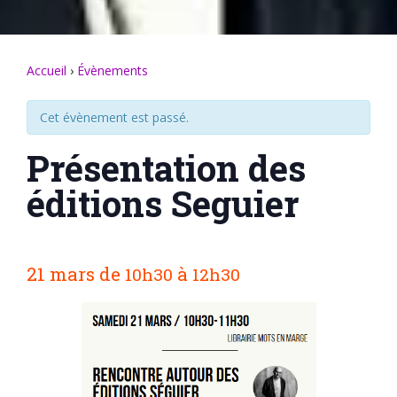
Accueil
›
Évènements
Cet évènement est passé.
Présentation des
éditions Seguier
N
21 mars
de
à
10h30
12h30
a
v
i
g
a