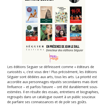
t
i
o
n
É
v
è
n
e
m
Les éditions Seguier se définissent comme « éditeurs de
e
curiosités », c’est vous dire ! Plus précisément, les éditions
n
Séguier sont dédiées aux arts, tous les arts. La priorité est
t
accordée aux personnages réputés secondaires mais dont
l’influence – et parfois l’œuvre – ont été durablement sous-
estimées. Il en résulte des essais, entretiens et biographies,
regroupés dans un catalogue ouvert à un public soucieux
de parfaire ses connaissances et de polir ses goûts.