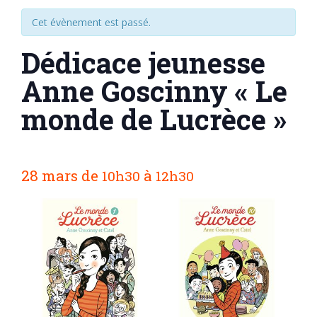
Cet évènement est passé.
Dédicace jeunesse
Anne Goscinny « Le
monde de Lucrèce »
N
28 mars
de
à
10h30
12h30
a
v
i
g
a
t
i