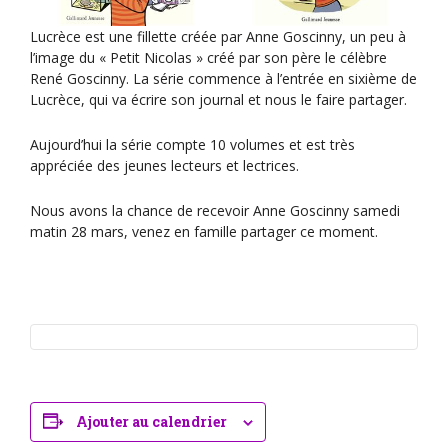
o
n
Lucrèce est une fillette créée par Anne Goscinny, un peu à
É
l’image du « Petit Nicolas » créé par son père le célèbre
René Goscinny. La série commence à l’entrée en sixième de
v
Lucrèce, qui va écrire son journal et nous le faire partager.
è
n
Aujourd’hui la série compte 10 volumes et est très
appréciée des jeunes lecteurs et lectrices.
e
m
Nous avons la chance de recevoir Anne Goscinny samedi
e
matin 28 mars, venez en famille partager ce moment.
n
t
Ajouter au calendrier