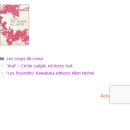
Catégories
Les coups de coeur
“Aral” – Cécile Ladjali, ed Actes Sud
“Les Pissenlits” Kawabata editions Albin Michel
Actus
Agenda