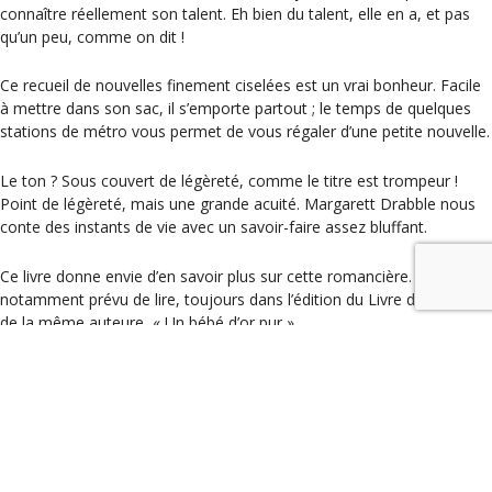
connaître réellement son talent. Eh bien du talent, elle en a, et pas
qu’un peu, comme on dit !
Ce recueil de nouvelles finement ciselées est un vrai bonheur. Facile
à mettre dans son sac, il s’emporte partout ; le temps de quelques
stations de métro vous permet de vous régaler d’une petite nouvelle.
Le ton ? Sous couvert de légèreté, comme le titre est trompeur !
Point de légèreté, mais une grande acuité. Margarett Drabble nous
conte des instants de vie avec un savoir-faire assez bluffant.
Ce livre donne envie d’en savoir plus sur cette romancière. J’ai
notamment prévu de lire, toujours dans l’édition du Livre de Poche,
de la même auteure, « Un bébé d’or pur ».
Bonne lecture !
Catégories
Les coups de coeur
« Le grand marin » – Catherine Poulain, ed de l’Olivier
« La grande Arche » – Laurence Cossé, ed gallimard