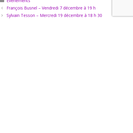
Événements
François Busnel – Vendredi 7 décembre à 19 h
Sylvain Tesson – Mercredi 19 décembre à 18 h 30
Actus
Agenda
Hors les murs
Horaires et infos pratiques
Qui sommes-nous