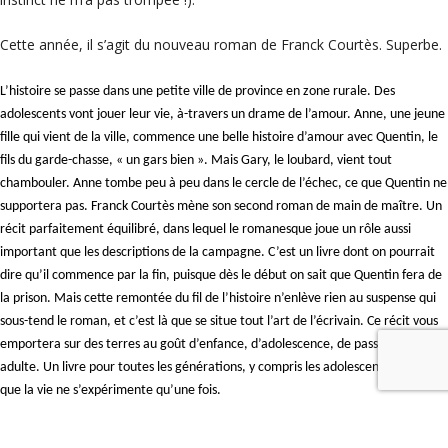
Cette année, il s’agit du nouveau roman de Franck Courtès. Superbe.
L’histoire se passe dans une petite ville de province en zone rurale. Des
adolescents vont jouer leur vie, à-travers un drame de l’amour. Anne, une jeune
fille qui vient de la ville, commence une belle histoire d’amour avec Quentin, le
fils du garde-chasse, « un gars bien ». Mais Gary, le loubard, vient tout
chambouler. Anne tombe peu à peu dans le cercle de l’échec, ce que Quentin ne
supportera pas. Franck Courtès mène son second roman de main de maître. Un
récit parfaitement équilibré, dans lequel le romanesque joue un rôle aussi
important que les descriptions de la campagne. C’est un livre dont on pourrait
dire qu’il commence par la fin, puisque dès le début on sait que Quentin fera de
la prison. Mais cette remontée du fil de l’histoire n’enlève rien au suspense qui
sous-tend le roman, et c’est là que se situe tout l’art de l’écrivain. Ce récit vous
emportera sur des terres au goût d’enfance, d’adolescence, de passage à l’âge
adulte. Un livre pour toutes les générations, y compris les adolescents, parce
que la vie ne s’expérimente qu’une fois.
Franck Courtès est invité à la librairie Mots en Marge vendredi 12