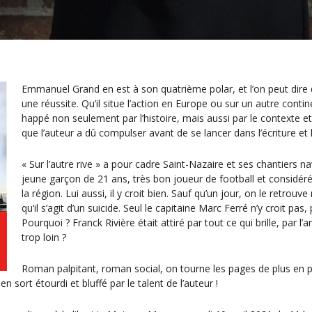
Emmanuel Grand en est à son quatrième polar, et l’on peut dire 
une réussite. Qu’il situe l’action en Europe ou sur un autre contin
happé non seulement par l’histoire, mais aussi par le contexte 
que l’auteur a dû compulser avant de se lancer dans l’écriture et
« Sur l’autre rive » a pour cadre Saint-Nazaire et ses chantiers na
jeune garçon de 21 ans, très bon joueur de football et considé
la région. Lui aussi, il y croit bien. Sauf qu’un jour, on le retrouv
qu’il s’agit d’un suicide. Seul le capitaine Marc Ferré n’y croit pas, p
Pourquoi ? Franck Rivière était attiré par tout ce qui brille, par l’arg
trop loin ?
Roman palpitant, roman social, on tourne les pages de plus en p
 en sort étourdi et bluffé par le talent de l’auteur !