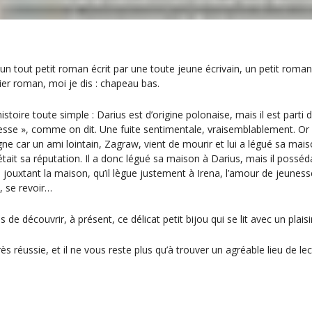
 un tout petit roman écrit par une toute jeune écrivain, un petit roma
er roman, moi je dis : chapeau bas.
istoire toute simple : Darius est d’origine polonaise, mais il est parti 
esse », comme on dit. Une fuite sentimentale, vraisemblablement. Or 
ne car un ami lointain, Zagraw, vient de mourir et lui a légué sa mais
 était sa réputation. Il a donc légué sa maison à Darius, mais il posséd
n jouxtant la maison, qu’il lègue justement à Irena, l’amour de jeuness
, se revoir…
 de découvrir, à présent, ce délicat petit bijou qui se lit avec un plaisi
rès réussie, et il ne vous reste plus qu’à trouver un agréable lieu de l
re de la passion », ed La martinière