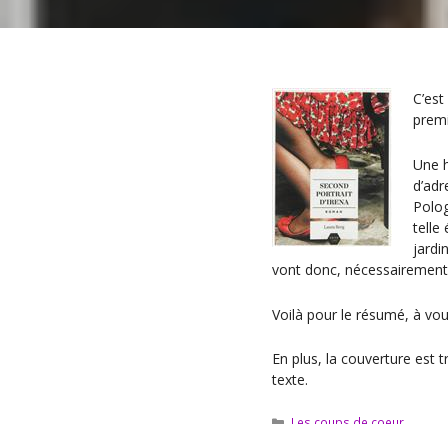
C’est
premi
Une h
d’adr
Polog
telle
jardi
vont donc, nécessairement
Voilà pour le résumé, à vous
En plus, la couverture est t
texte.
Catégories
Les coups de coeur
« Marguerite Duras, l’écritu