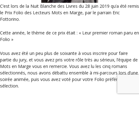
C’est lors de la Nuit Blanche des Livres du 28 juin 2019 qu’a été remis
le Prix Folio des Lecteurs Mots en Marge, par le parrain Eric
Fottorino.
Cette année, le thème de ce prix était : « Leur premier roman paru en
Folio »
Vous avez été un peu plus de soixante à vous inscrire pour faire
partie du jury, et vous avez pris votre rôle très au sérieux, l’équipe de
Mots en Marge vous en remercie. Vous avez lu les cinq romans
sélectionnés, nous avons débattu ensemble à mi-parcours lors d’une
soirée animée, puis vous avez voté pour votre Folio préféré parmi la
sélection.
Le lauréat 2019 est donc Pierre-Etienne Musson pour « Un si joli
mois d’août », paru d’abord en grand format aux éditions denoël,
puis repris en format poche par Folio.
L’histoire : Printemps 1915. Après huit mois passés au front, Antoine
Richerand est hospitalisé à Paris, grièvement blessé par un éclat