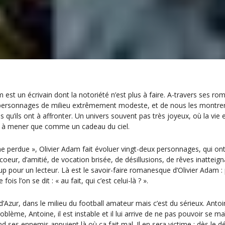
 est un écrivain dont la notoriété n’est plus à faire. A-travers ses rom
ersonnages de milieu extrêmement modeste, et de nous les montrer d
s qu’ils ont à affronter. Un univers souvent pas très joyeux, où la v
e à mener que comme un cadeau du ciel.
e perdue », Olivier Adam fait évoluer vingt-deux personnages, qui o
coeur, d’amitié, de vocation brisée, de désillusions, de rêves inatteig
 pour un lecteur. Là est le savoir-faire romanesque d’Olivier Adam :
ois l’on se dit : « au fait, qui c’est celui-là ? ».
ur, dans le milieu du football amateur mais c’est du sérieux. Antoine e
roblème, Antoine, il est instable et il lui arrive de ne pas pouvoir se m
 ses ennemis appuient là où ça fait mal. Il en sera victime : dès le débu