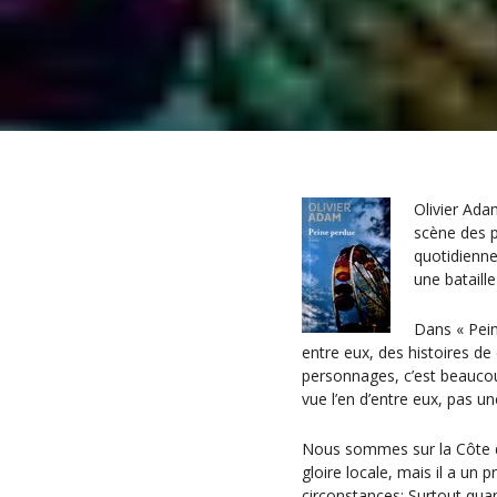
Olivier Adam
scène des p
quotidienne
une bataill
Dans « Pein
entre eux, des histoires de 
personnages, c’est beaucoup
vue l’en d’entre eux, pas une f
Nous sommes sur la Côte d’Az
gloire locale, mais il a un p
circonstances; Surtout quand