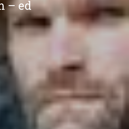
m – ed