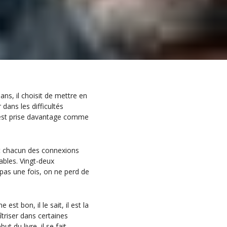
ans, il choisit de mettre en
ans les difficultés
ie est prise davantage comme
nt chacun des connexions
nables. Vingt-deux
 pas une fois, on ne perd de
st bon, il le sait, il est la
aîtriser dans certaines
t du livre, il se fait