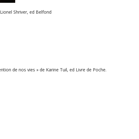
 Lionel Shriver, ed Belfond
ention de nos vies » de Karine Tuil, ed Livre de Poche.
 rien faire » de Dany Laferrière, ed Grasset