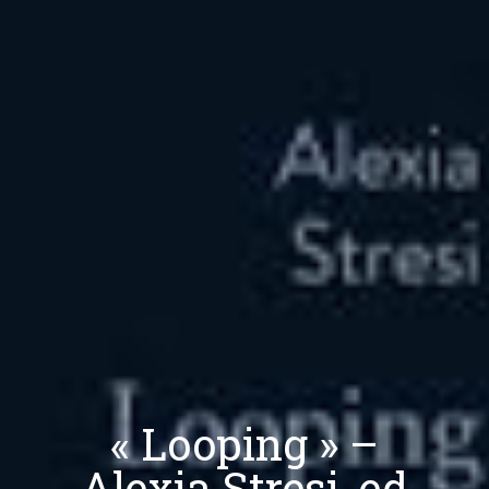
« Looping » –
Alexia Stresi, ed