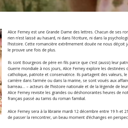
Alice Ferney est une Grande Dame des lettres. Chacun de ses roma
rien n’est laissé au hasard, ni dans l’écriture, ni dans la psychol
l’histoire. Cette romancière extrêmement douée ne nous déçoit j
le prouve une fois de plus.
Ils sont Bourgeois de père en fils parce que c’est (aussi) leur pa
Guerre mondiale à nos jours, Alice Ferney explore les destinées d
catholique, patriote et conservatrice. Ils partagent des valeurs, le
carrière dans l’armée ou dans la marine, se sont voués aux affair
barreau… – acteurs de l’histoire nationale et de la légende de leur
Alice Ferney revisite les grandes ou déshonorantes heures de notr
français passé au tamis du roman familial.
Alice Ferney sera à la librairie mardi 12 décembre entre 19 h et 2
de passer la rencontrer, un beau moment d’échanges en perspect