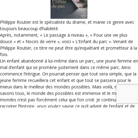
Philippe Routier est le spécialiste du drame, et manie ce genre avec
toujours beaucoup d’habileté.
Après, notamment, « Le passage à niveau », « Pour une vie plus
douce » et « Noces de verre », voici « L’Enfant du parc ». Venant de
Philippe Routier, ce titre ne peut être qu’inquiétant et prometteur à la
fois.
Un enfant abandonné à lui-même dans un parc, une jeune femme en
mal d’enfant qui se promène justement dans ce même parc. Ainsi
commence l’intrigue. On pourrait penser que tout sera simple, que la
jeune femme recueillera cet enfant et que tout se passera pour le
mieux dans le meilleur des mondes possibles. Mais voilà, nous le
savons tous, le monde des possibles est immense et le meilleur des
mondes n’est pas forcément celui que l’on croit. Je continue à vous
raconter l’histoire, vous voulez savoir ce qu’il advint de l’enfant et de
la jeune femme ?
Alors, précipitez-vous sur ‘L’enfant du Parc », vous ne serez pas déçu.
Un roman qui se lit d’une traite, qu’on ne lâche pas, c’est presque du
cinéma, et du bon.