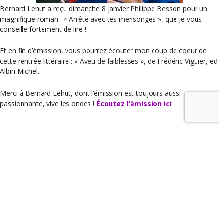
Bernard Lehut a reçu dimanche 8 janvier Philippe Besson pour un
magnifique roman : « Arrête avec tes mensonges », que je vous
conseille fortement de lire !
Et en fin d’émission, vous pourrez écouter mon coup de coeur de
cette rentrée littéraire : « Aveu de faiblesses », de Frédéric Viguier, ed
Albin Michel.
Merci à Bernard Lehut, dont l’émission est toujours aussi
passionnante, vive les ondes !
Écoutez l’émission ici
Catégories
TV / Radio
Les conseils de Nathalie Iris sur Telematin 10 janvier 2017
« Les garçons de l’été – Rebecca Lighieri (alias E. Bayamack-
Tam), ed POL