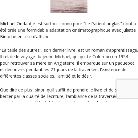
Michael Ondaatje est surtout connu pour “Le Patient anglais” dont a
été tirée une formidable adaptation cinématographique avec Juliette
Binoche en tête d’affiche.
“La table des autres”, son dernier livre, est un roman d’apprentissage.
Il relate le voyage du jeune Michael, qui quitte Colombo en 1954
pour retrouver sa mère en Angleterre. Il embarque sur un paquebot
et découvre, pendant les 21 jours de la traversée, l’existence de
différentes classes sociales, l’amitié et le désir.
Que dire de plus, sinon qu’il suffit de prendre le livre et de se laisser
bercer par la qualité de l’écriture, l’ambiance de la traversée sur un
paquebot, les amitiés éphémères mais ancrées dans le souvenir.
Si vous n’avez jamais lu Michael Ondaatje, c’est le moment de
découvrir son style.
Catégories