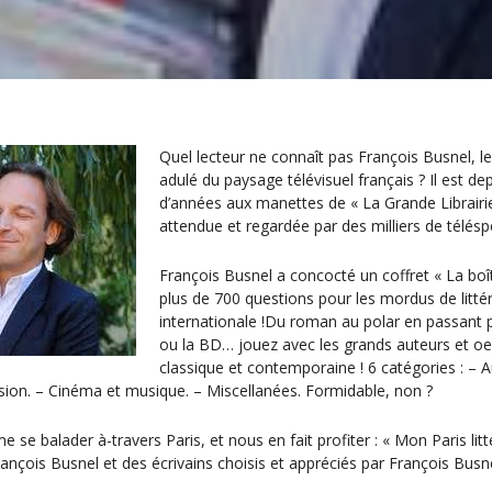
Quel lecteur ne connaît pas François Busnel, le j
adulé du paysage télévisuel français ? Il est d
d’années aux manettes de « La Grande Librairie 
attendue et regardée par des milliers de télésp
François Busnel a concocté un coffret « La boîte
plus de 700 questions pour les mordus de littér
internationale !Du roman au polar en passant p
ou la BD… jouez avec les grands auteurs et oeu
classique et contemporaine ! 6 catégories : – A
ssion. – Cinéma et musique. – Miscellanées. Formidable, non ?
e se balader à-travers Paris, et nous en fait profiter : « Mon Paris li
çois Busnel et des écrivains choisis et appréciés par François Busne