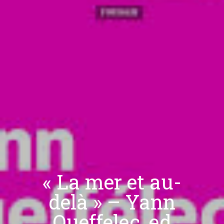
« La mer et au-
delà » – Yann
Queffelec, ed