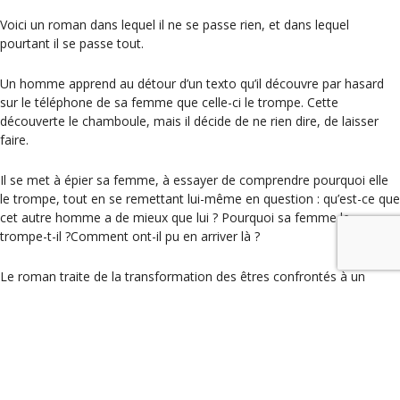
Voici un roman dans lequel il ne se passe rien, et dans lequel
pourtant il se passe tout.
Un homme apprend au détour d’un texto qu’il découvre par hasard
sur le téléphone de sa femme que celle-ci le trompe. Cette
découverte le chamboule, mais il décide de ne rien dire, de laisser
faire.
Il se met à épier sa femme, à essayer de comprendre pourquoi elle
le trompe, tout en se remettant lui-même en question : qu’est-ce que
cet autre homme a de mieux que lui ? Pourquoi sa femme le
trompe-t-il ?Comment ont-il pu en arriver là ?
Le roman traite de la transformation des êtres confrontés à un
évènement auquel ils ne s’attendent pas, et pourrait avoir pour sous-
titre : A qui perd gagne. On ne vous en dit pas plus, le roman se lit en
deux heures de temps, n’hésitez pas !
Catégories
Les coups de coeur