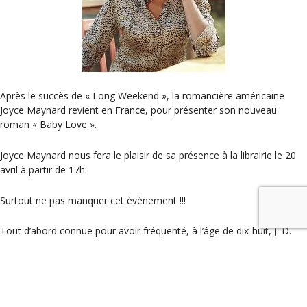
Après le succès de « Long Weekend », la romancière américaine
Joyce Maynard revient en France, pour présenter son nouveau
roman « Baby Love ».
Joyce Maynard nous fera le plaisir de sa présence à la librairie le 20
avril à partir de 17h.
Surtout ne pas manquer cet événement !!!
Tout d’abord connue pour avoir fréquenté, à l’âge de dix-huit, J. D.
Salinger, elle est aujourd’hui reconnue comme un écrivain.
Vous pouvez découvrir la biographie de Joyce sur
Wikipédia
ou suivre
son actualité sur son blog (
en anglais
)
Catégories