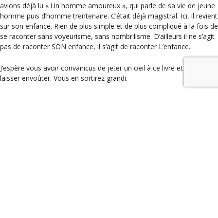
avions déjà lu « Un homme amoureux », qui parle de sa vie de jeune
homme puis d’homme trentenaire. C’était déjà magistral. Ici, il revient
sur son enfance. Rien de plus simple et de plus compliqué à la fois de
se raconter sans voyeurisme, sans nombrilisme. D’ailleurs il ne s’agit
pas de raconter SON enfance, il s’agit de raconter L’enfance.
J’espère vous avoir convaincus de jeter un oeil à ce livre et de vous
laisser envoûter. Vous en sortirez grandi.
Catégories
Les coups de coeur
« Illettré » – Cécile Ladjali, ed Actes Sud
« La renverse » – Olivier Adam, ed Flammarion
Actus
Agenda