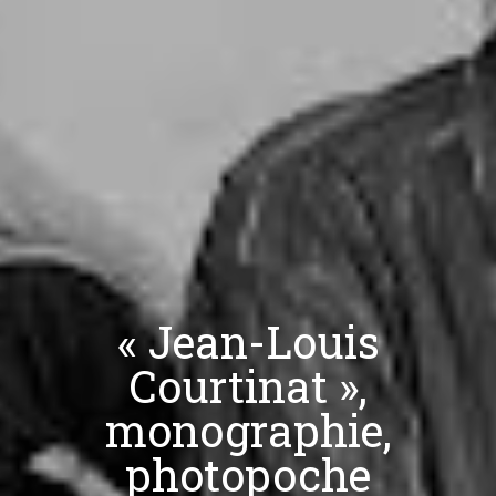
« Jean-Louis
Courtinat »,
monographie,
photopoche