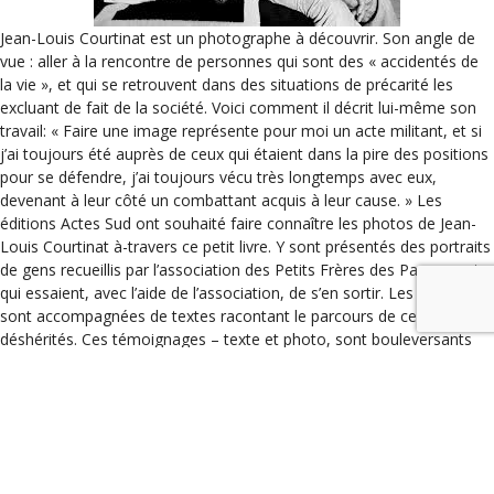
Jean-Louis Courtinat est un photographe à découvrir. Son angle de
vue : aller à la rencontre de personnes qui sont des « accidentés de
la vie », et qui se retrouvent dans des situations de précarité les
excluant de fait de la société. Voici comment il décrit lui-même son
travail: « Faire une image représente pour moi un acte militant, et si
j’ai toujours été auprès de ceux qui étaient dans la pire des positions
pour se défendre, j’ai toujours vécu très longtemps avec eux,
devenant à leur côté un combattant acquis à leur cause. » Les
éditions Actes Sud ont souhaité faire connaître les photos de Jean-
Louis Courtinat à-travers ce petit livre. Y sont présentés des portraits
de gens recueillis par l’association des Petits Frères des Pauvres, et
qui essaient, avec l’aide de l’association, de s’en sortir. Les photos
sont accompagnées de textes racontant le parcours de ces
déshérités. Ces témoignages – texte et photo, sont bouleversants
d’humanité. Un petit livre indispensable pour nos aider à comprendre
ceux qui ne vivent pas comme nous et qui pourtant font partie
intégrante de notre société.
Catégories
Les coups de coeur
« Un amour de Swann » illustré par Alechinsky, ed Gallimard