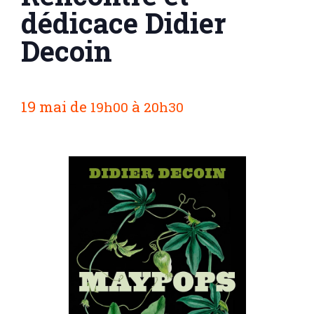
dédicace Didier
Decoin
N
19 mai
de
à
19h00
20h30
a
v
i
g
a
t
i
o
n
É
v