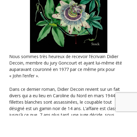
è
n
e
m
e
n
t
Nous sommes très heureux de recevoir l’écrivain Didier
Decoin, membre du jury Goncourt et ayant lui-même été
auparavant couronné en 1977 par ce même prix pour
« John l’enfer ».
Dans ce dernier roman, Didier Decoin revient sur un fait
divers qui a eu lieu en Caroline du Nord en mars 1944 : deux
fillettes blanches sont assassinées, le coupable tout
désigné est un gamin noir de 14 ans. L’affaire est classée
jusqu’à ce que, 7 ans plus tard, une juge décide, sous
l’insistance de son greffier, de rouvrir l’affaire. C’est
passionnant, c’est extrêmement bien écrit, c’est actuel.