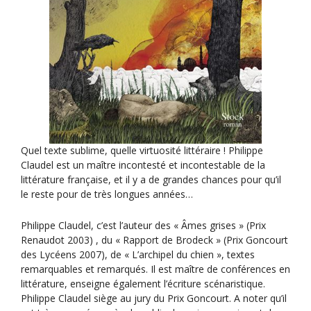
è
n
e
m
e
n
t
Quel texte sublime, quelle virtuosité littéraire ! Philippe
Claudel est un maître incontesté et incontestable de la
littérature française, et il y a de grandes chances pour qu’il
le reste pour de très longues années…
Philippe Claudel, c’est l’auteur des « Âmes grises » (Prix
Renaudot 2003) , du « Rapport de Brodeck » (Prix Goncourt
des Lycéens 2007), de « L’archipel du chien », textes
remarquables et remarqués. Il est maître de conférences en
littérature, enseigne également l’écriture scénaristique.
Philippe Claudel siège au jury du Prix Goncourt. A noter qu’il