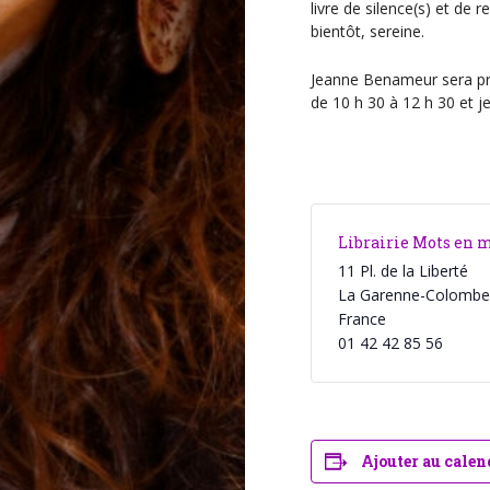
livre de silence(s) et de 
e
bientôt, sereine.
n
t
Jeanne Benameur sera pré
de 10 h 30 à 12 h 30 et j
Librairie Mots en 
11 Pl. de la Liberté
La Garenne-Colombe
France
01 42 42 85 56
Ajouter au calen