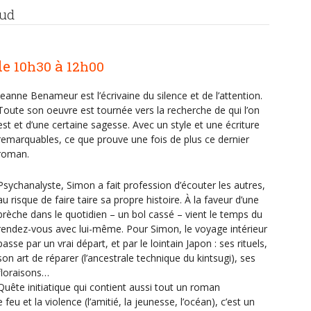
Sud
de
à
10h30
12h00
Jeanne Benameur est l’écrivaine du silence et de l’attention.
Toute son oeuvre est tournée vers la recherche de qui l’on
est et d’une certaine sagesse. Avec un style et une écriture
remarquables, ce que prouve une fois de plus ce dernier
roman.
Psychanalyste, Simon a fait profession d’écouter les autres,
au risque de faire taire sa propre histoire. À la faveur d’une
brèche dans le quotidien – un bol cassé – vient le temps du
rendez-vous avec lui-même. Pour Simon, le voyage intérieur
passe par un vrai départ, et par le lointain Japon : ses rituels,
son art de réparer (l’ancestrale technique du kintsugi), ses
floraisons…
Quête initiatique qui contient aussi tout un roman
 feu et la violence (l’amitié, la jeunesse, l’océan), c’est un