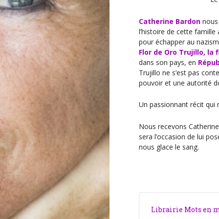
n
t
Catherine Bardon
nous 
l’histoire de cette famil
pour échapper au nazisme 
Flor de Oro Trujillo, la 
dans son pays, en
Répub
Trujillo ne s’est pas conte
pouvoir et une autorité do
Un passionnant récit qui mê
Nous recevons Catherine
sera l’occasion de lui pos
nous glace le sang.
Librairie Mots en 