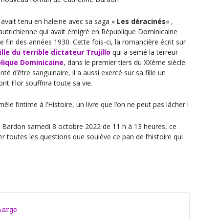
avait tenu en haleine avec sa saga «
Les déracinés
« ,
le autrichienne qui avait émigré en République Dominicaine
fin des années 1930. Cette fois-ci, la romancière écrit sur
fille du terrible dictateur Trujillo
qui a semé la terreur
lique Dominicaine
, dans le premier tiers du XXème siècle.
nté d’être sanguinaire, il a aussi exercé sur sa fille un
nt Flor souffrira toute sa vie.
le l’intime à l’Histoire, un livre que l’on ne peut pas lâcher !
 Bardon samedi 8 octobre 2022 de 11 h à 13 heures, ce
er toutes les questions que soulève ce pan de l’histoire qui
marge