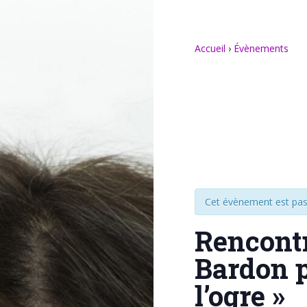
Accueil
›
Évènements
Cet évènement est pas
Rencontr
Bardon p
l’ogre »