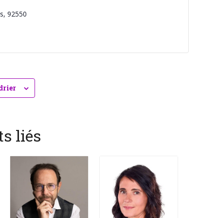
s
,
92550
drier
s liés