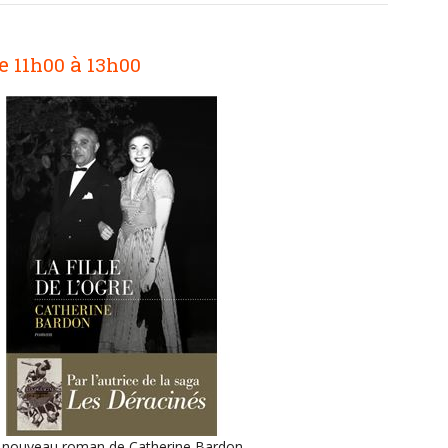
e
à
11h00
13h00
 nouveau roman de Catherine Bardon