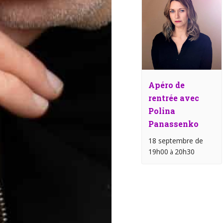
Apéro de
rentrée avec
Polina
Panassenko
18 septembre de
19h00
20h30
à