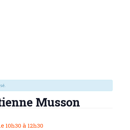
sé.
Etienne Musson
de
à
10h30
12h30