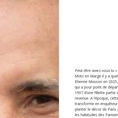
v
i
g
a
t
i
o
n
É
v
è
Peut-être aviez-vous lu « 
n
Mots en Marge il y a que
e
Etienne Musson en 2025, 
m
qui a pour point de départ
e
1907 d’une fillette partie
n
revenue. A l’époque, cett
t
transforme en enquêteur p
planter le décor de Paris 
les habitudes des Parisien