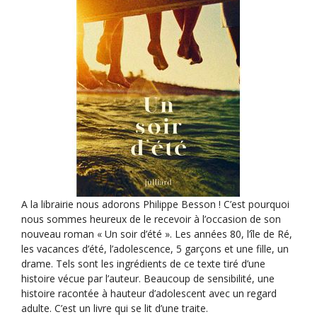
a
t
i
o
n
É
v
è
n
e
A la librairie nous adorons Philippe Besson ! C’est pourquoi
m
nous sommes heureux de le recevoir à l’occasion de son
e
nouveau roman « Un soir d’été ». Les années 80, l’île de Ré,
n
les vacances d’été, l’adolescence, 5 garçons et une fille, un
drame. Tels sont les ingrédients de ce texte tiré d’une
t
histoire vécue par l’auteur. Beaucoup de sensibilité, une
histoire racontée à hauteur d’adolescent avec un regard
adulte. C’est un livre qui se lit d’une traite.