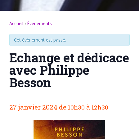
Accueil
›
Évènements
Cet évènement est passé.
Echange et dédicace
avec Philippe
Besson
N
27 janvier 2024
de
à
10h30
12h30
a
v
i
g