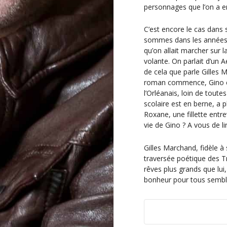
personnages que l’on a en
C’est encore le cas dan
sommes dans les années 1
qu’on allait marcher sur l
volante. On parlait d’un A
de cela que parle Gilles 
roman commence, Gino est
l’Orléanais, loin de tout
scolaire est en berne, a p
Roxane, une fillette entr
vie de Gino ? A vous de li
Gilles Marchand, fidèle 
traversée poétique des Tr
rêves plus grands que lui
bonheur pour tous sembla