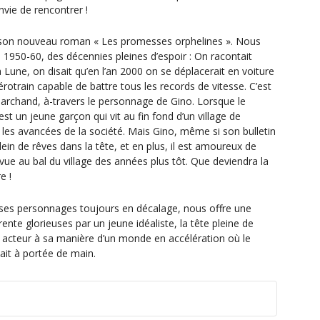
vie de rencontrer !
s son nouveau roman « Les promesses orphelines ». Nous
950-60, des décennies pleines d’espoir : On racontait
a Lune, on disait qu’en l’an 2000 on se déplacerait en voiture
érotrain capable de battre tous les records de vitesse. C’est
Marchand, à-travers le personnage de Gino. Lorsque le
 un jeune garçon qui vit au fin fond d’un village de
es les avancées de la société. Mais Gino, même si son bulletin
lein de rêves dans la tête, et en plus, il est amoureux de
evue au bal du village des années plus tôt. Que deviendra la
re !
à ses personnages toujours en décalage, nous offre une
ente glorieuses par un jeune idéaliste, la tête pleine de
, acteur à sa manière d’un monde en accélération où le
it à portée de main.